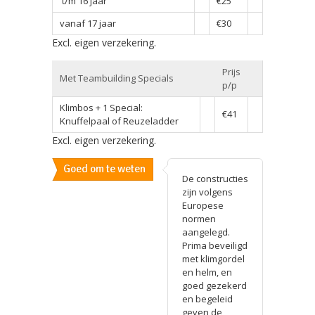
t/m 16 jaar
€25
vanaf 17 jaar
€30
Excl. eigen verzekering.
Prijs
Met Teambuilding Specials
p/p
Klimbos + 1 Special:
€41
Knuffelpaal of Reuzeladder
Excl. eigen verzekering.
Goed om te weten
De constructies
zijn volgens
Europese
normen
aangelegd.
Prima beveiligd
met klimgordel
en helm, en
goed gezekerd
en begeleid
geven de