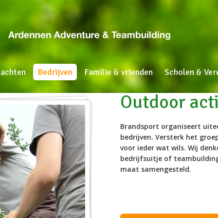
nachten
Bedrijven
Familie & vrienden
Scholen & Ver
Outdoor acti
Brandsport organiseert uitee
bedrijven. Versterk het gro
voor ieder wat wils. Wij denk
bedrijfsuitje of teambuildi
maat samengesteld.