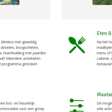
Eten &
: klimbos met geweldig
Na het ha
 abseilen, boogschieten,
maaltijde
s, teambuilding met paarden
menu of l
aal? Meerdere activiteiten
Laiterie,
kt programma gestoken
restaura
Maatw
 een bos- en heuvelrijk
De mogeli
ccommodatie voor een groep
vele acti