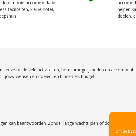
 andere mooie accommodatie
accomoda
ss faciliteiten, kleine hotel,
helpen ki
oepshuis.
doelen, e
en keuze uit de vele activiteiten, horecamogelijkheden en accomoda
bij jouw wensen en doelen, en binnen elk budget.
agen kan beantwoorden. Zonder lange wachttijden of doorverbinden.
Om de beste